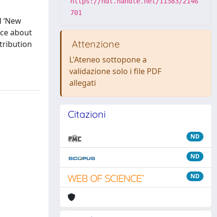
https://hdl.handle.net/11383/2146
701
d ‘New
nce about
Attenzione
tribution
L'Ateneo sottopone a
validazione solo i file PDF
allegati
Citazioni
ND
ND
ND