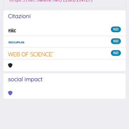
Citazioni
ND
ND
ND
social impact