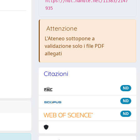
https://hdl.handle.net/11383/2147
935
Attenzione
L'Ateneo sottopone a
validazione solo i file PDF
allegati
Citazioni
ND
ND
ND