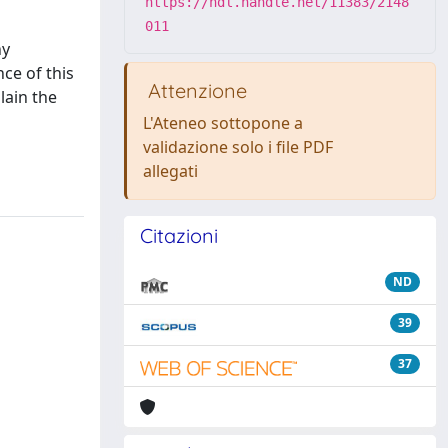
https://hdl.handle.net/11383/2148
011
ny
ce of this
Attenzione
lain the
g
L'Ateneo sottopone a
validazione solo i file PDF
allegati
Citazioni
ND
39
37