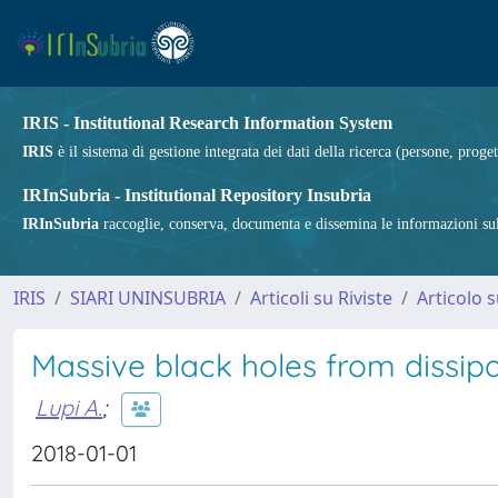
IRIS - Institutional Research Information System
IRIS
è il sistema di gestione integrata dei dati della ricerca (persone, proget
IRInSubria - Institutional Repository Insubria
IRInSubria
raccoglie, conserva, documenta e dissemina le informazioni sulla
IRIS
SIARI UNINSUBRIA
Articoli su Riviste
Articolo s
Massive black holes from dissip
Lupi A.
;
2018-01-01