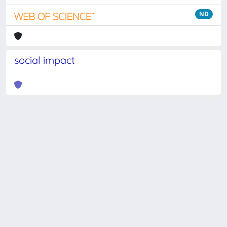
ND
social impact