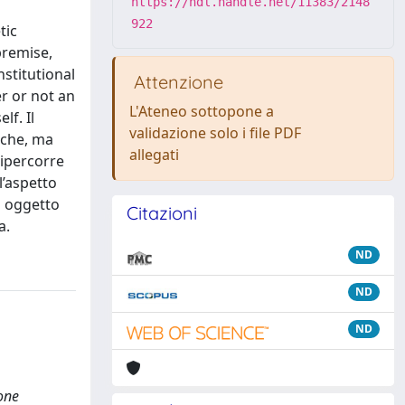
https://hdl.handle.net/11383/2148
922
tic
premise,
nstitutional
Attenzione
r or not an
L'Ateneo sottopone a
lf. Il
validazione solo i file PDF
iche, ma
allegati
ripercorre
l’aspetto
un oggetto
Citazioni
a.
ND
ND
ND
ione