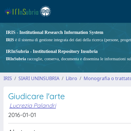
IRIS - Institutional Research Information System
IRIS
è il sistema di gestione integrata dei dati della ricerca (persone, proget
IRInSubria - Institutional Repository Insubria
IRInSubria
raccoglie, conserva, documenta e dissemina le informazioni sulla
IRIS
SIARI UNINSUBRIA
Libro
Monografia o trattato
Giudicare l'arte
Lucrezia Palandri
2016-01-01