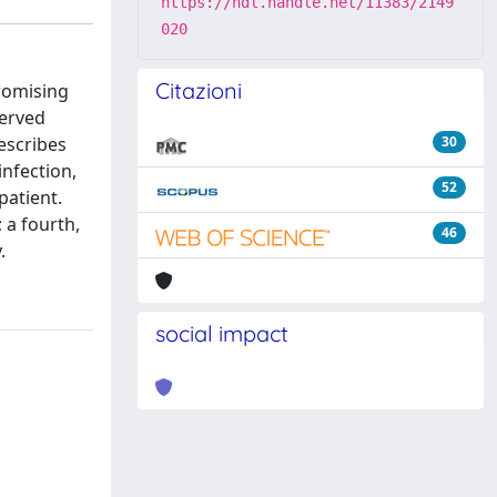
https://hdl.handle.net/11383/2149
020
Citazioni
promising
served
describes
30
nfection,
52
patient.
 a fourth,
46
.
social impact