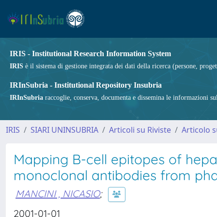
IRIS - Institutional Research Information System
IRIS
è il sistema di gestione integrata dei dati della ricerca (persone, proget
IRInSubria - Institutional Repository Insubria
IRInSubria
raccoglie, conserva, documenta e dissemina le informazioni sulla
IRIS
SIARI UNINSUBRIA
Articoli su Riviste
Articolo s
Mapping B-cell epitopes of hepat
monoclonal antibodies from phag
MANCINI , NICASIO
;
2001-01-01