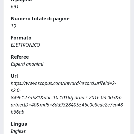
691
Numero totale di pagine
10
Formato
ELETTRONICO
Referee
Esperti anonimi
Url
https://www.scopus.com/inward/record.uri?eid=2-
s2.0-
84961233581&doi=10.1016/j.drudis.2016.03.003&p
artnerID=40&md5=8dd9328405546e0e8ede2e7ea48
b66ab
Lingua
Inglese