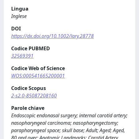
Lingua
Inglese
DOI
https://dx.doi.org/10.1002/lary.28778
Codice PUBMED
32569391
Codice Web of Science
WOS:000541665200001
Codice Scopus
2-s2.0-85087208160
Parole chiave
Endoscopic endonasal surgery; internal carotid artery;
nasopharyngeal carcinoma; nasopharyngectomy;
parapharyngeal space; skull base; Adult; Aged; Aged,
80 and over; Anatomic Landmarks; Carotid Artery,