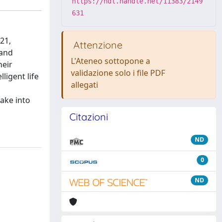
https://hdl.handle.net/11383/2149
631
21,
Attenzione
 and
L'Ateneo sottopone a
heir
validazione solo i file PDF
ligent life
allegati
take into
Citazioni
ND
0
ND