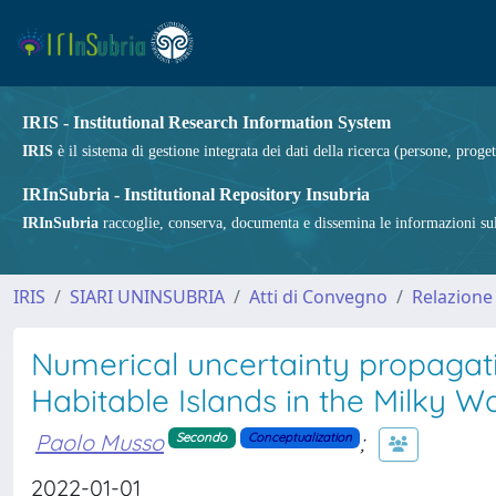
IRIS - Institutional Research Information System
IRIS
è il sistema di gestione integrata dei dati della ricerca (persone, proget
IRInSubria - Institutional Repository Insubria
IRInSubria
raccoglie, conserva, documenta e dissemina le informazioni sulla
IRIS
SIARI UNINSUBRIA
Atti di Convegno
Relazione
Numerical uncertainty propagati
Habitable Islands in the Milky W
Paolo Musso
;
Secondo
Conceptualization
2022-01-01