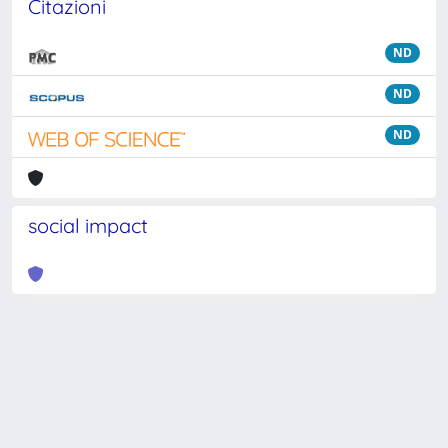
Citazioni
ND
ND
ND
social impact