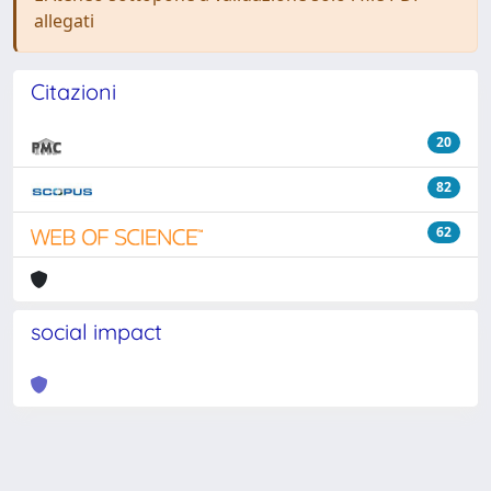
allegati
Citazioni
20
82
62
social impact