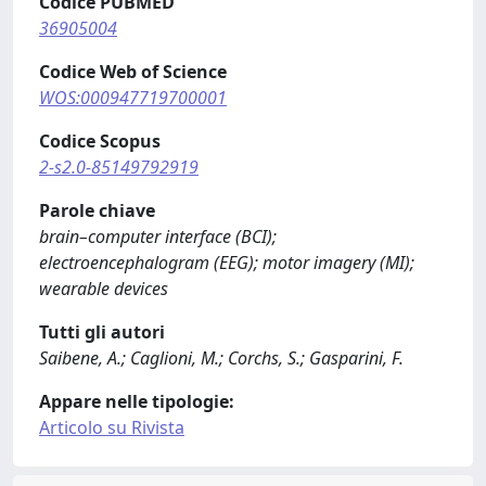
Codice PUBMED
36905004
Codice Web of Science
WOS:000947719700001
Codice Scopus
2-s2.0-85149792919
Parole chiave
brain–computer interface (BCI);
electroencephalogram (EEG); motor imagery (MI);
wearable devices
Tutti gli autori
Saibene, A.; Caglioni, M.; Corchs, S.; Gasparini, F.
Appare nelle tipologie:
Articolo su Rivista