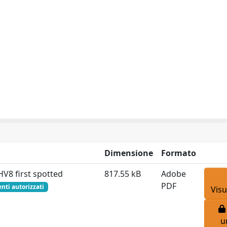
Dimensione
Formato
V8 first spotted
817.55 kB
Adobe
PDF
enti autorizzati
Visu
u