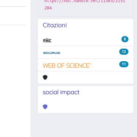
https://hdl.handle.net/11383/2151
284
Citazioni
8
12
11
social impact