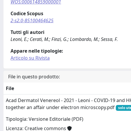
WOS:000614859000001
Codice Scopus
2-s2.0-85100464625
Tutti gli autori
Leoni, E.; Cerati, M.; Finzi, G.; Lombardo, M.; Sessa, F.
Appare nelle tipologie:
Articolo su Rivista
File in questo prodotto:
File
Acad Dermatol Venereol - 2021 - Leoni - COVID‐19 and HH
together an affair under electron microscopy.pdf
solo ut
Tipologia: Versione Editoriale (PDF)
Licenza: Creative commons