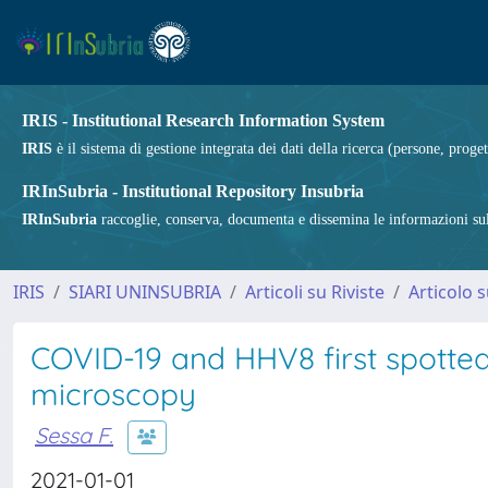
IRIS - Institutional Research Information System
IRIS
è il sistema di gestione integrata dei dati della ricerca (persone, proget
IRInSubria - Institutional Repository Insubria
IRInSubria
raccoglie, conserva, documenta e dissemina le informazioni sulla
IRIS
SIARI UNINSUBRIA
Articoli su Riviste
Articolo s
COVID-19 and HHV8 first spotted 
microscopy
Sessa F.
2021-01-01