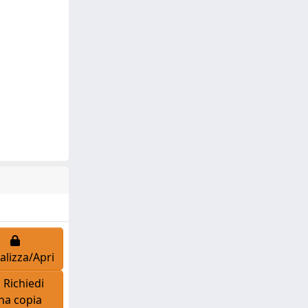
alizza/Apri
Richiedi
na copia