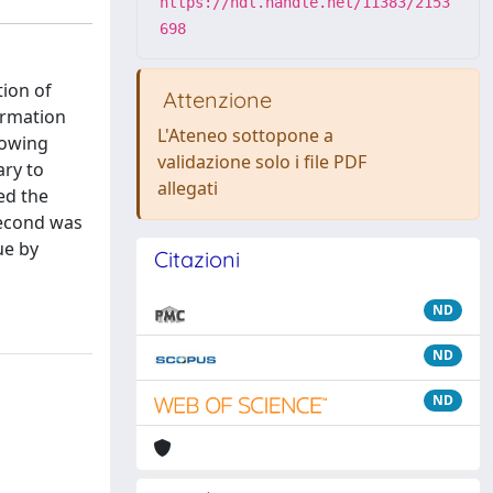
https://hdl.handle.net/11383/2153
698
tion of
Attenzione
ormation
L'Ateneo sottopone a
lowing
validazione solo i file PDF
ary to
allegati
ed the
second was
ue by
Citazioni
ND
ND
ND