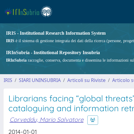
IRIS - Institutional Research Information System
IRIS
è il sistema di gestione integrata dei dati della ricerca (persone, proget
IRInSubria - Institutional Repository Insubria
IRInSubria
raccoglie, conserva, documenta e dissemina le informazioni sulla
IRIS
SIARI UNINSUBRIA
Articoli su Riviste
Articolo s
Librarians facing “global threat
cataloguing and information retr
Corveddu, Mario Salvatore
2014-01-01