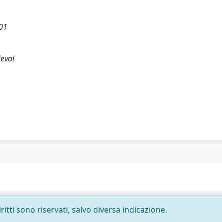
01
ieval
ritti sono riservati, salvo diversa indicazione.