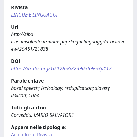
Rivista
LINGUE E LINGUAGGI
Url
http://siba-
ese.unisalento.it/index.php/linguelinguaggi/article/vi
ew/25461/21838
DOI
https://dx.doi.org/10.1285/i22390359v53p117
Parole chiave
bozal speech; lexicology; reduplication; slavery
lexicon; Cuba
Tutti gli autori
Corveddu, MARIO SALVATORE
Appare nelle tipologie:
Articolo su Rivista