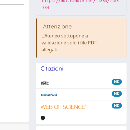
https://hdl.handle.net/11383/2153
734
Attenzione
L'Ateneo sottopone a
validazione solo i file PDF
allegati
Citazioni
ND
ND
ND