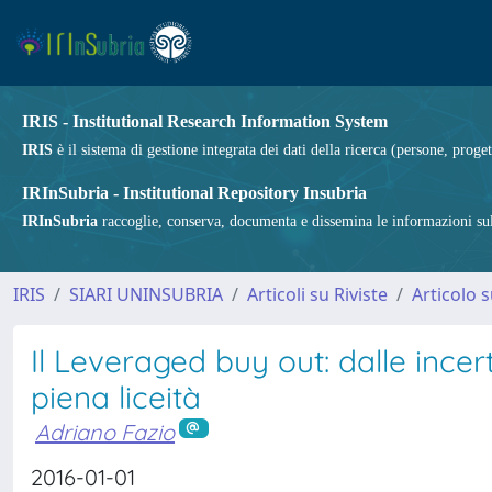
IRIS - Institutional Research Information System
IRIS
è il sistema di gestione integrata dei dati della ricerca (persone, proget
IRInSubria - Institutional Repository Insubria
IRInSubria
raccoglie, conserva, documenta e dissemina le informazioni sulla
IRIS
SIARI UNINSUBRIA
Articoli su Riviste
Articolo s
Il Leveraged buy out: dalle incer
piena liceità
Adriano Fazio
2016-01-01