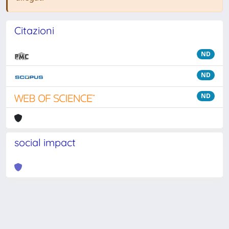
Citazioni
ND
ND
ND
social impact