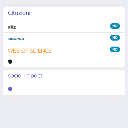
Citazioni
ND
ND
ND
social impact