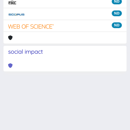
ND
ND
ND
social impact