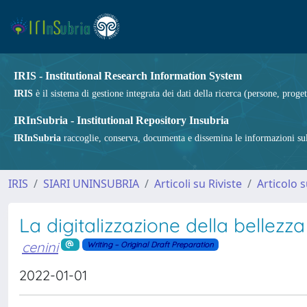
IRIS - Institutional Research Information System
IRIS
è il sistema di gestione integrata dei dati della ricerca (persone, proget
IRInSubria - Institutional Repository Insubria
IRInSubria
raccoglie, conserva, documenta e dissemina le informazioni sulla
IRIS
SIARI UNINSUBRIA
Articoli su Riviste
Articolo s
La digitalizzazione della bellezza
cenini
Writing – Original Draft Preparation
2022-01-01