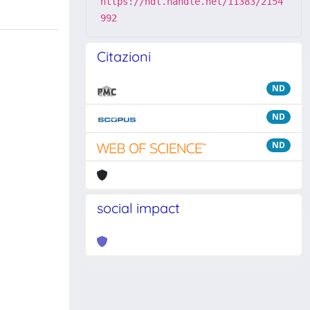
https://hdl.handle.net/11383/2154
992
Citazioni
ND
ND
ND
social impact