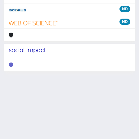
ND
ND
social impact