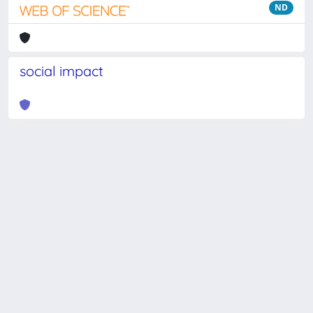
ND
social impact