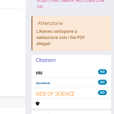
https://hdl.handle.net/11383/2158
331
Attenzione
L'Ateneo sottopone a
validazione solo i file PDF
allegati
Citazioni
ND
ND
ND