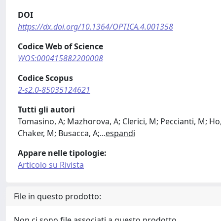
DOI
https://dx.doi.org/10.1364/OPTICA.4.001358
Codice Web of Science
WOS:000415882200008
Codice Scopus
2-s2.0-85035124621
Tutti gli autori
Tomasino, A; Mazhorova, A; Clerici, M; Peccianti, M; Ho, Sp
Chaker, M; Busacca, A;
...
espandi
Appare nelle tipologie:
Articolo su Rivista
File in questo prodotto:
Non ci sono file associati a questo prodotto.