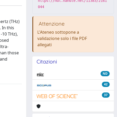
https://hdl.handle.net/11383/2161
044
ertz (THz)
Attenzione
 In this
L'Ateneo sottopone a
-10 THz),
validazione solo i file PDF
posed
allegati
ltra-
han those
 and
Citazioni
ND
42
37