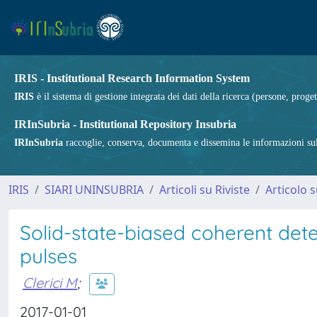
IRIS - Institutional Research Information System
IRIS
è il sistema di gestione integrata dei dati della ricerca (persone, proget
IRInSubria - Institutional Repository Insubria
IRInSubria
raccoglie, conserva, documenta e dissemina le informazioni sulla
IRIS
SIARI UNINSUBRIA
Articoli su Riviste
Articolo s
Solid-state-biased coherent det
pulses
Clerici M
;
2017-01-01