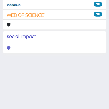
ND
ND
social impact