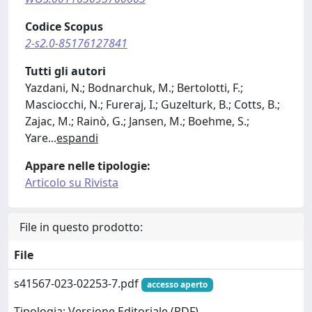
Codice Scopus
2-s2.0-85176127841
Tutti gli autori
Yazdani, N.; Bodnarchuk, M.; Bertolotti, F.;
Masciocchi, N.; Fureraj, I.; Guzelturk, B.; Cotts, B.;
Zajac, M.; Rainò, G.; Jansen, M.; Boehme, S.;
Yare
...
espandi
Appare nelle tipologie:
Articolo su Rivista
File in questo prodotto:
File
s41567-023-02253-7.pdf
accesso aperto
Tipologia: Versione Editoriale (PDF)