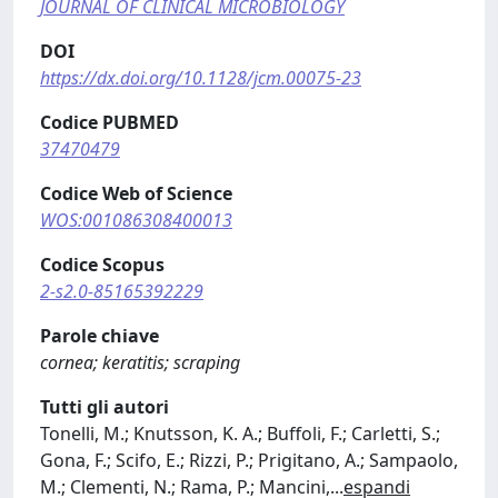
JOURNAL OF CLINICAL MICROBIOLOGY
DOI
https://dx.doi.org/10.1128/jcm.00075-23
Codice PUBMED
37470479
Codice Web of Science
WOS:001086308400013
Codice Scopus
2-s2.0-85165392229
Parole chiave
cornea; keratitis; scraping
Tutti gli autori
Tonelli, M.; Knutsson, K. A.; Buffoli, F.; Carletti, S.;
Gona, F.; Scifo, E.; Rizzi, P.; Prigitano, A.; Sampaolo,
M.; Clementi, N.; Rama, P.; Mancini,
...
espandi