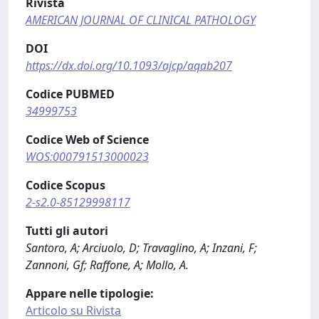
Rivista
AMERICAN JOURNAL OF CLINICAL PATHOLOGY
DOI
https://dx.doi.org/10.1093/ajcp/aqab207
Codice PUBMED
34999753
Codice Web of Science
WOS:000791513000023
Codice Scopus
2-s2.0-85129998117
Tutti gli autori
Santoro, A; Arciuolo, D; Travaglino, A; Inzani, F;
Zannoni, Gf; Raffone, A; Mollo, A.
Appare nelle tipologie:
Articolo su Rivista