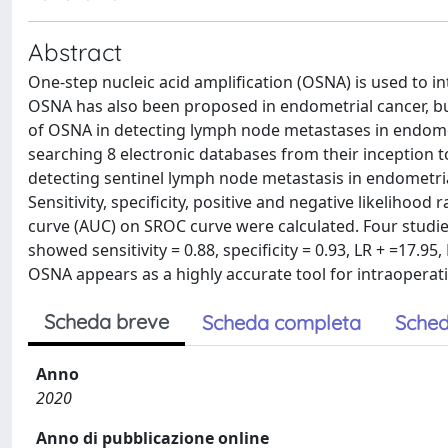
Abstract
One-step nucleic acid amplification (OSNA) is used to i
OSNA has also been proposed in endometrial cancer, but
of OSNA in detecting lymph node metastases in endome
searching 8 electronic databases from their inception t
detecting sentinel lymph node metastasis in endometria
Sensitivity, specificity, positive and negative likelihoo
curve (AUC) on SROC curve were calculated. Four studi
showed sensitivity = 0.88, specificity = 0.93, LR + =17.9
OSNA appears as a highly accurate tool for intraoperat
Scheda breve
Scheda completa
Sched
Anno
2020
Anno di pubblicazione online