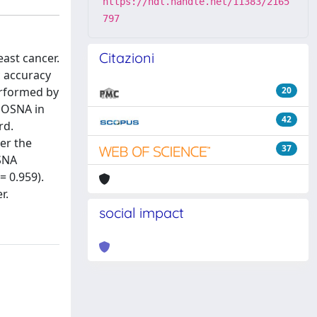
https://hdl.handle.net/11383/2165
797
Citazioni
east cancer.
c accuracy
erformed by
20
f OSNA in
42
rd.
der the
37
OSNA
= 0.959).
r.
social impact