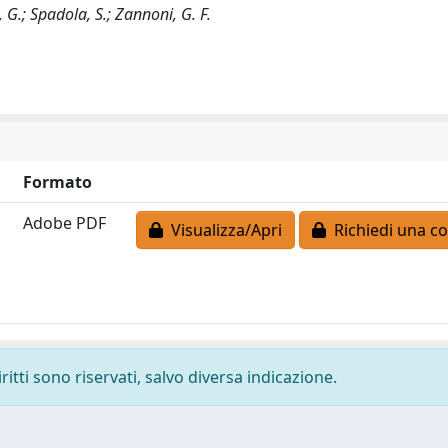
, G.; Spadola, S.; Zannoni, G. F.
Formato
Adobe PDF
Visualizza/Apri
Richiedi una co
ritti sono riservati, salvo diversa indicazione.