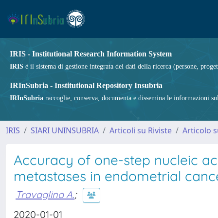
IRIS - Institutional Research Information System
IRIS
è il sistema di gestione integrata dei dati della ricerca (persone, proget
IRInSubria - Institutional Repository Insubria
IRInSubria
raccoglie, conserva, documenta e dissemina le informazioni sulla
IRIS
SIARI UNINSUBRIA
Articoli su Riviste
Articolo s
Accuracy of one-step nucleic ac
metastases in endometrial canc
Travaglino A.
;
2020-01-01