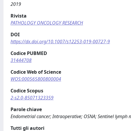
2019
Rivista
PATHOLOGY ONCOLOGY RESEARCH
DOI
https://dx.doi.org/10.1007/s12253-019-00727-9
Codice PUBMED
31444708
Codice Web of Science
WOS:000565800800004
Codice Scopus
2-s2.0-85071323359
Parole chiave
Endometrial cancer; Intraoperative; OSNA; Sentinel lymph n
Tutti gli autori