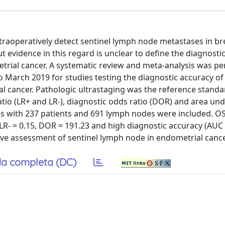
ntraoperatively detect sentinel lymph node metastases in br
 evidence in this regard is unclear to define the diagnosti
trial cancer. A systematic review and meta-analysis was p
o March 2019 for studies testing the diagnostic accuracy o
l cancer. Pathologic ultrastaging was the reference standa
d ratio (LR+ and LR-), diagnostic odds ratio (DOR) and area un
es with 237 patients and 691 lymph nodes were included. 
5, LR- = 0.15, DOR = 191.23 and high diagnostic accuracy (AUC 
ive assessment of sentinel lymph node in endometrial cance
a completa (DC)