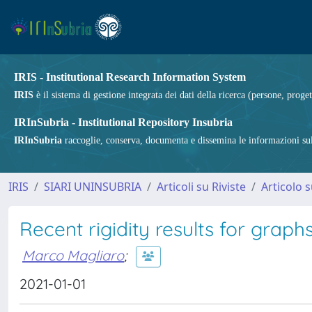
IRIS - Institutional Research Information System
IRIS
è il sistema di gestione integrata dei dati della ricerca (persone, proget
IRInSubria - Institutional Repository Insubria
IRInSubria
raccoglie, conserva, documenta e dissemina le informazioni sulla
IRIS
SIARI UNINSUBRIA
Articoli su Riviste
Articolo s
Recent rigidity results for grap
Marco Magliaro
;
2021-01-01