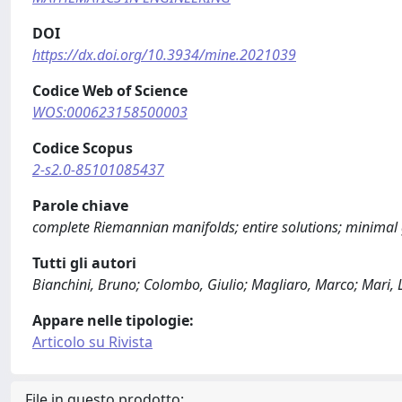
DOI
https://dx.doi.org/10.3934/mine.2021039
Codice Web of Science
WOS:000623158500003
Codice Scopus
2-s2.0-85101085437
Parole chiave
complete Riemannian manifolds; entire solutions; minimal 
Tutti gli autori
Bianchini, Bruno; Colombo, Giulio; Magliaro, Marco; Mari, Lu
Appare nelle tipologie:
Articolo su Rivista
File in questo prodotto: