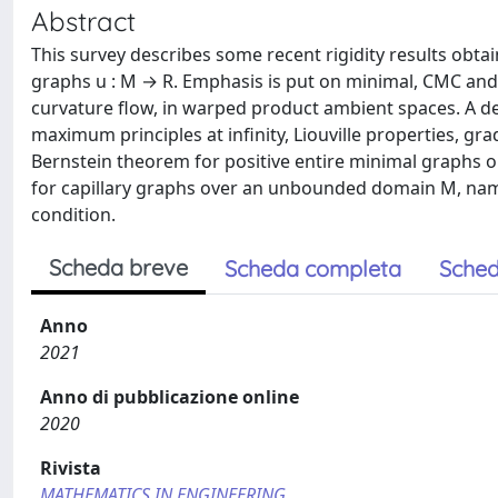
Abstract
This survey describes some recent rigidity results obt
graphs u : M → R. Emphasis is put on minimal, CMC and c
curvature flow, in warped product ambient spaces. A de
maximum principles at infinity, Liouville properties, g
Bernstein theorem for positive entire minimal graphs o
for capillary graphs over an unbounded domain M, nam
condition.
Scheda breve
Scheda completa
Sched
Anno
2021
Anno di pubblicazione online
2020
Rivista
MATHEMATICS IN ENGINEERING