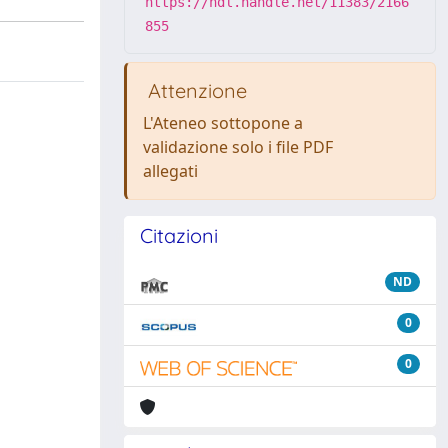
https://hdl.handle.net/11383/2166
855
Attenzione
L'Ateneo sottopone a
validazione solo i file PDF
allegati
Citazioni
ND
0
0