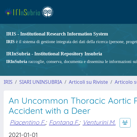
IRIS - Institutional Research Information System
IRIS
è il sistema di gestione integrata dei dati della ricerca (persone, proget
IRInSubria - Institutional Repository Insubria
IRInSubria
raccoglie, conserva, documenta e dissemina le informazioni sulla
IRIS
SIARI UNINSUBRIA
Articoli su Riviste
Articolo s
An Uncommon Thoracic Aortic 
Accident with a Deer
Piacentino F.
;
Fontana F.
;
Venturini M.
2021-01-01