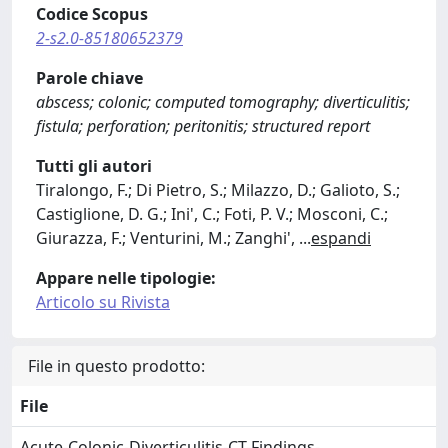
Codice Scopus
2-s2.0-85180652379
Parole chiave
abscess; colonic; computed tomography; diverticulitis;
fistula; perforation; peritonitis; structured report
Tutti gli autori
Tiralongo, F.; Di Pietro, S.; Milazzo, D.; Galioto, S.;
Castiglione, D. G.; Ini', C.; Foti, P. V.; Mosconi, C.;
Giurazza, F.; Venturini, M.; Zanghi',
...
espandi
Appare nelle tipologie:
Articolo su Rivista
File in questo prodotto:
File
Acute-Colonic-Diverticulitis-CT-Findings-