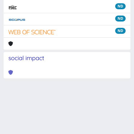
ND
ND
ND
social impact