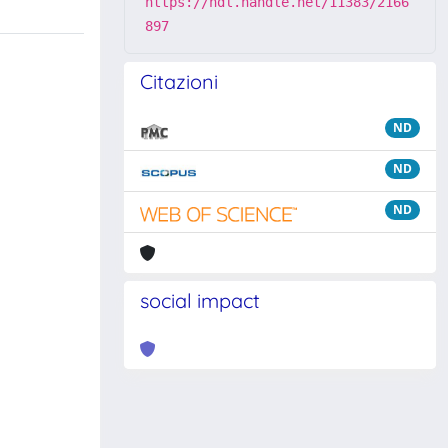
https://hdl.handle.net/11383/2166
897
Citazioni
ND
ND
ND
social impact