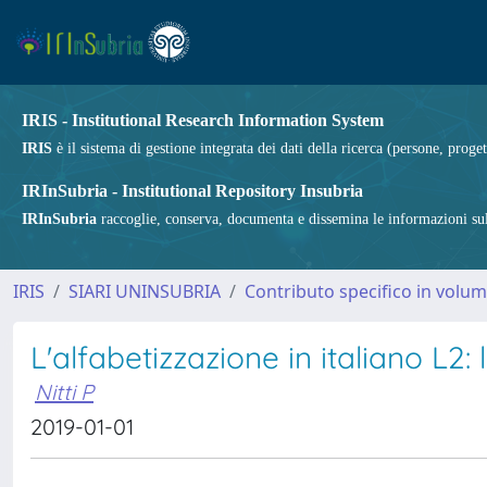
IRIS - Institutional Research Information System
IRIS
è il sistema di gestione integrata dei dati della ricerca (persone, proget
IRInSubria - Institutional Repository Insubria
IRInSubria
raccoglie, conserva, documenta e dissemina le informazioni sulla
IRIS
SIARI UNINSUBRIA
Contributo specifico in volu
L'alfabetizzazione in italiano L2
Nitti P
2019-01-01