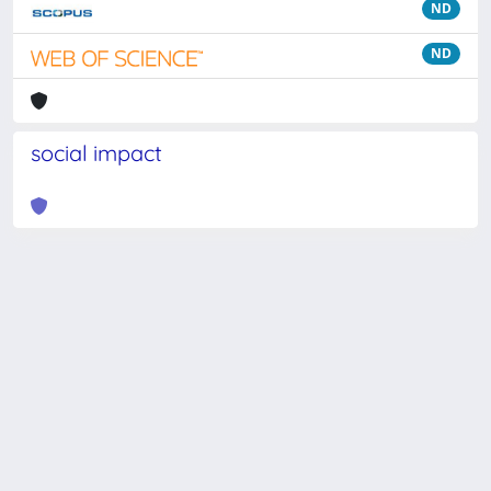
ND
ND
social impact