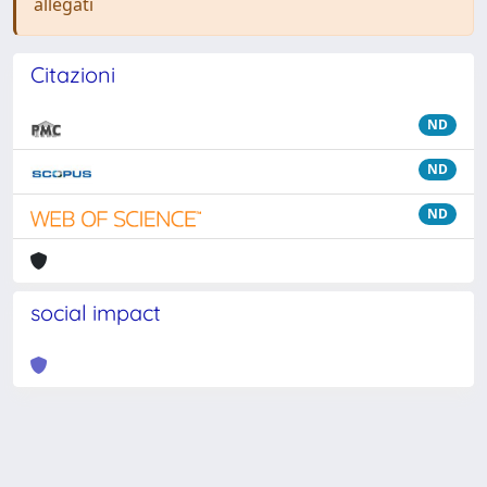
allegati
Citazioni
ND
ND
ND
social impact