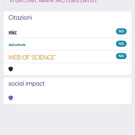
https://hdl.handle.net/11383/2167221
Citazioni
ND
ND
ND
social impact