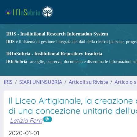
IRIS - Institutional Research Information System
IRIS
è il sistema di gestione integrata dei dati della ricerca (persone, proget
IRInSubria - Institutional Repository Insubria
IRInSubria
raccoglie, conserva, documenta e dissemina le informazioni sulla
IRIS
SIARI UNINSUBRIA
Articoli su Riviste
Articolo s
Il Liceo Artigianale, la creazion
di una concezione unitaria dell
Letizia Ferri
2020-01-01