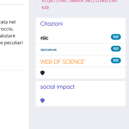
https://hdl.handle.net/11383/2167
620
zata nel
Citazioni
roccio,
alutare
ND
e peculiari
ND
ND
social impact