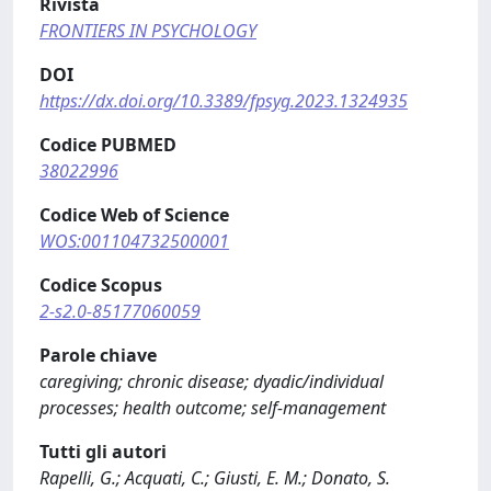
Rivista
FRONTIERS IN PSYCHOLOGY
DOI
https://dx.doi.org/10.3389/fpsyg.2023.1324935
Codice PUBMED
38022996
Codice Web of Science
WOS:001104732500001
Codice Scopus
2-s2.0-85177060059
Parole chiave
caregiving; chronic disease; dyadic/individual
processes; health outcome; self-management
Tutti gli autori
Rapelli, G.; Acquati, C.; Giusti, E. M.; Donato, S.