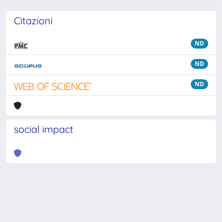
Citazioni
ND
ND
ND
social impact