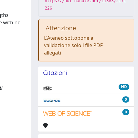
https://hdl.handle.net/11383/2171
226
gths
e with no
Attenzione
L'Ateneo sottopone a
validazione solo i file PDF
allegati
Citazioni
ND
ti
0
0