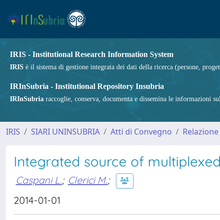
IRIS - Institutional Research Information System
IRIS
è il sistema di gestione integrata dei dati della ricerca (persone, proget
IRInSubria - Institutional Repository Insubria
IRInSubria
raccoglie, conserva, documenta e dissemina le informazioni sulla
IRIS
SIARI UNINSUBRIA
Atti di Convegno
Relazione
Integrated source of multiplexe
Caspani L.
;
Clerici M.
;
2014-01-01