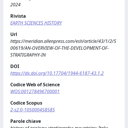
2024
Rivista
EARTH SCIENCES HISTORY
Url
https://meridian.allenpress.com/esh/article/43/1/2/5
00619/AN-OVERVIEW-OF-THE-DEVELOPMENT-OF-
STRATIGRAPHY-IN
DOI
https://dx.doi.org/10.17704/1944-6187-43.1.2
Codice Web of Science
WOS:001278496700001
Codice Scopus
2-s2.0-105000458585
Parole chiave
history of geology; stratigraphy; mountains; Italy;