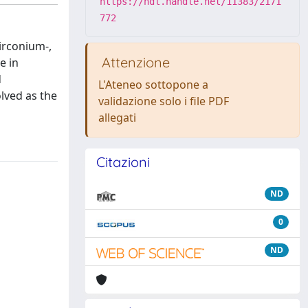
https://hdl.handle.net/11383/2171
772
irconium-,
Attenzione
e in
d
L'Ateneo sottopone a
lved as the
validazione solo i file PDF
allegati
Citazioni
ND
0
ND