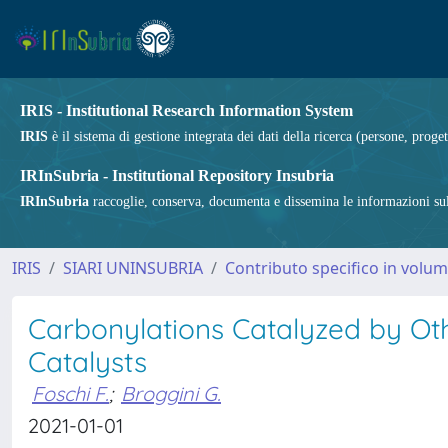
IRIS - Institutional Research Information System
IRIS
è il sistema di gestione integrata dei dati della ricerca (persone, proget
IRInSubria - Institutional Repository Insubria
IRInSubria
raccoglie, conserva, documenta e dissemina le informazioni sulla
IRIS
SIARI UNINSUBRIA
Contributo specifico in volu
Carbonylations Catalyzed by Ot
Catalysts
Foschi F.
;
Broggini G.
2021-01-01