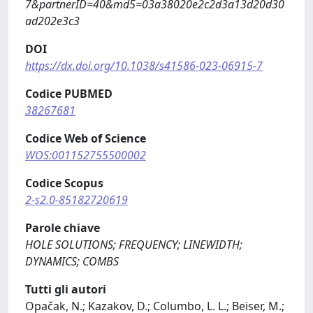
7&partnerID=40&md5=03a38020e2c2d3a13d20d30
ad202e3c3
DOI
https://dx.doi.org/10.1038/s41586-023-06915-7
Codice PUBMED
38267681
Codice Web of Science
WOS:001152755500002
Codice Scopus
2-s2.0-85182720619
Parole chiave
HOLE SOLUTIONS; FREQUENCY; LINEWIDTH;
DYNAMICS; COMBS
Tutti gli autori
Opačak, N.; Kazakov, D.; Columbo, L. L.; Beiser, M.;