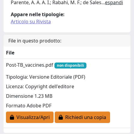
Parente, A. A. A. I.; Rabahi, M. F.; de Sales
...
espandi
Appare nelle tipologie:
Articolo su Rivista
File in questo prodotto:
File
Post-TB_vaccines.pdf
non disponibili
Tipologia: Versione Editoriale (PDF)
Licenza: Copyright dell'editore
Dimensione 1.23 MB
Formato Adobe PDF
Visualizza/Apri
Richiedi una copia