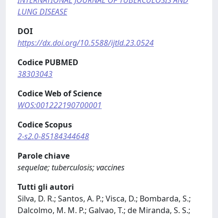
INTERNATIONAL JOURNAL OF TUBERCULOSIS AND
LUNG DISEASE
DOI
https://dx.doi.org/10.5588/ijtld.23.0524
Codice PUBMED
38303043
Codice Web of Science
WOS:001222190700001
Codice Scopus
2-s2.0-85184344648
Parole chiave
sequelae; tuberculosis; vaccines
Tutti gli autori
Silva, D. R.; Santos, A. P.; Visca, D.; Bombarda, S.;
Dalcolmo, M. M. P.; Galvao, T.; de Miranda, S. S.;