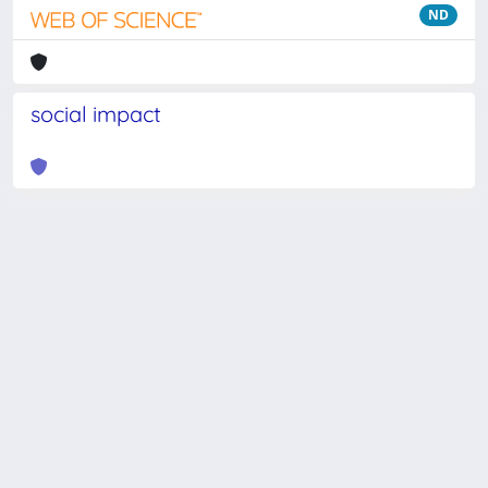
ND
social impact