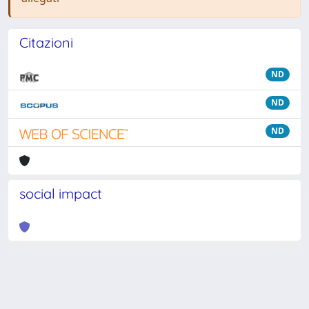
Citazioni
ND
ND
ND
social impact