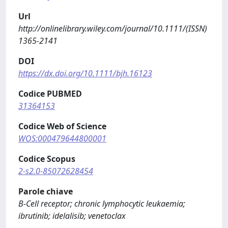
Url
http://onlinelibrary.wiley.com/journal/10.1111/(ISSN)
1365-2141
DOI
https://dx.doi.org/10.1111/bjh.16123
Codice PUBMED
31364153
Codice Web of Science
WOS:000479644800001
Codice Scopus
2-s2.0-85072628454
Parole chiave
B-Cell receptor; chronic lymphocytic leukaemia;
ibrutinib; idelalisib; venetoclax