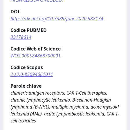
FRONTIERS IN ONCOLOGY
DOI
https://dx.doi.org/10.3389/fonc.2020.588134
Codice PUBMED
33178614
Codice Web of Science
WOS:000584868700001
Codice Scopus
2-s2.0-85094661011
Parole chiave
chimeric antigen receptors, CAR T-Cell therapies,
chronic lymphocytic leukemia, B-cell non-Hodgkin
lymphoma (B-NHL), multiple myeloma, acute myeloid
leukemia (AML), acute lymphoblastic leukemia, CAR T-
cell toxicities