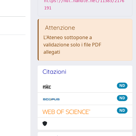
https://hdl.handle.net/11383/2176
191
Attenzione
L'Ateneo sottopone a
validazione solo i file PDF
allegati
Citazioni
ND
ND
ND